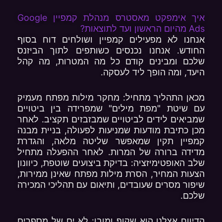
איך אימפקט מאסטרס מנהלת קמפיין Google
Ads מהיום הראשון ועד לתוצאות?
אנחנו לא מפעילים קמפיין ושולחים דוח בסוף
החודש. אנחנו נכנסים כשותפים לתוך הביזנס
שלכם ומבינים קודם כל מה המטרות, מה קהל
היעד, ומה הופך ליד לעסקה.
מכאן התהליך מתחיל: מחקר מילות מפתח מעמיק
עם שיטת "מפת מילים" שמפרידה בין ביטויים
שמביאים לידים לביטויים שמבזבזים תקציב. לאחר
מכן כתיבת מודעות שמניעות לפעולה, בניית מבנה
קמפיין תקין שמאפשר שליטה מלאה, והגדרת
מדידה ברורה של המרות. לאחר ההפעלה מתחיל
שלב האופטימיזציה: בדיקת ביצועים שוטפת, כיוונון
הצעות המחיר, הסרת מילות מפתח שאינן ממירות,
שיפור מסרים שעובדים, ותיאום עם תהליכי המכירה
שלכם.
הדיווח אצלנו הוא שקוף ומובן: לא ים של מספרים