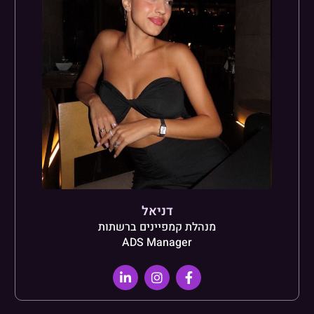
דניאל
מנהלת קמפיינים ברשתות
ADS Manager
L
I
F
i
n
a
n
s
c
k
t
e