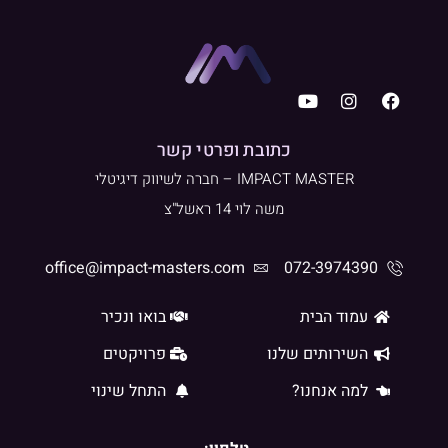
Y
I
F
o
n
a
u
s
c
t
t
e
כתובת ופרטי קשר
u
a
b
IMPACT MASTER – חברה לשיווק דיגיטלי
b
g
o
e
r
o
משה לוי 14 ראשל"צ
a
k
m
office@impact-masters.com
072-3974390
עמוד הבית
בואו ונכיר
השירותים שלנו
פרויקטים
למה אנחנו?
התחל שינוי